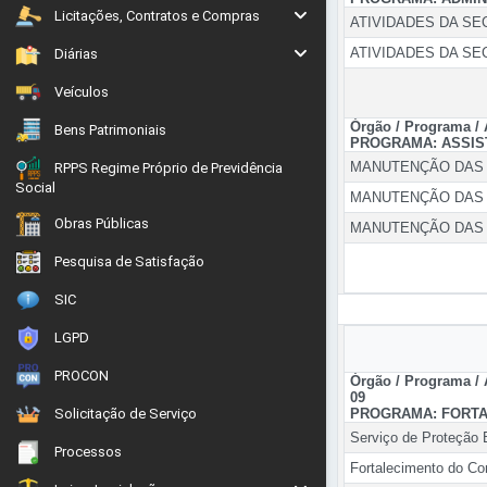
Licitações, Contratos e Compras
ATIVIDADES DA SEC
ATIVIDADES DA SEC
Diárias
Veículos
Órgão / Programa /
Bens Patrimoniais
PROGRAMA: ASSIST
MANUTENÇÃO DAS A
RPPS Regime Próprio de Previdência
Social
MANUTENÇÃO DAS A
Obras Públicas
MANUTENÇÃO DAS A
Pesquisa de Satisfação
SIC
LGPD
PROCON
Órgão / Programa /
09
Solicitação de Serviço
PROGRAMA: FORTAL
Serviço de Proteção 
Processos
Fortalecimento do Co