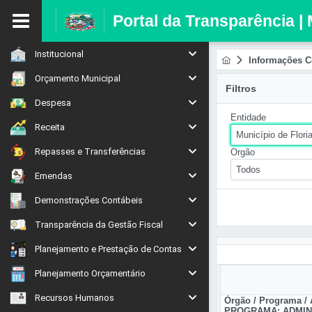
Portal da Transparência | 
Institucional
Informações C
Orçamento Municipal
Filtros
Despesa
Entidade
Receita
Município de Flori
Repasses e Transferências
Órgão
Todos
Emendas
Demonstrações Contábeis
Transparência da Gestão Fiscal
Planejamento e Prestação de Contas
Planejamento Orçamentário
Recursos Humanos
Órgão / Programa /
PROGRAMA: ADMIN