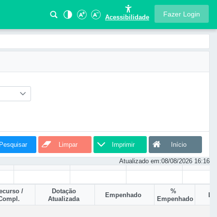
Fazer Login
Acessibilidade
Pesquisar
Limpar
Imprimir
Início
Atualizado em:
08/08/2026 16:16
ecurso /
Dotação
%
Empenhado
Li
Compl.
Atualizada
Empenhado