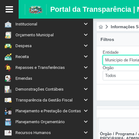
Portal da Transparência | 
Institucional
Informações S
Orçamento Municipal
Filtros
Despesa
Entidade
Receita
Município de Flori
Repasses e Transferências
Órgão
Todos
Emendas
Demonstrações Contábeis
Transparência da Gestão Fiscal
Planejamento e Prestação de Contas
Planejamento Orçamentário
Recursos Humanos
Órgão / Programa /
PROGRAMA: ADMIN