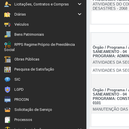
Licitações, Contratos e Compras
ATIVIDADES DO CO
DESASTRES - 2068
Diárias
Veículos
Bens Patrimoniais
RPPS Regime Próprio de Previdência
Órgão / Programa /
Social
SANEAMENTO - 04
PROGRAMA: ADMIN
Obras Públicas
ATIVIDADES DA SEC
Pesquisa de Satisfação
ATIVIDADES DA SEC
SIC
LGPD
Órgão / Programa /
SANEAMENTO - 04
PROGRAMA: CONST
PROCON
0101
MANUTENÇÃO DAS V
Solicitação de Serviço
Processos