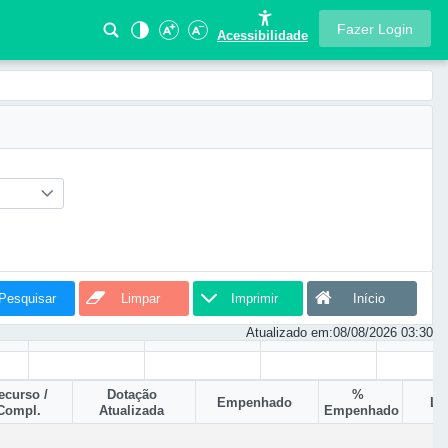
Fazer Login
Acessibilidade
Pesquisar
Limpar
Imprimir
Início
Atualizado em:
08/08/2026 03:30
ecurso /
Dotação
%
Empenhado
Li
Compl.
Atualizada
Empenhado