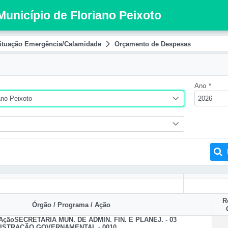
Município de Floriano Peixoto
ituação Emergência/Calamidade
Orçamento de Despesas
Ano
*
ano Peixoto
2026
R
Órgão / Programa / Ação
 Ação
SECRETARIA MUN. DE ADMIN. FIN. E PLANEJ. - 03
ISTRAÇÃO GOVERNAMENTAL - 0010