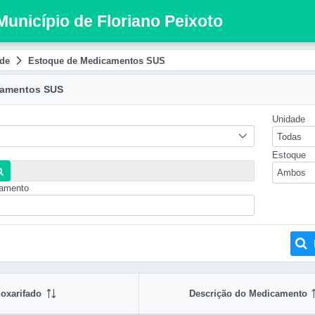
Município de Floriano Peixoto
de
Estoque de Medicamentos SUS
camentos SUS
Unidade
Todas
Estoque
Ambos
camento
oxarifado
Descrição do Medicamento