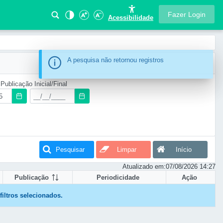
Fazer Login
Acessibilidade
Information
A pesquisa não retornou registros
Publicação Inicial/Final
Pesquisar
Limpar
Início
Atualizado em:
07/08/2026 14:27
Publicação
Periodicidade
Ação
iltros selecionados.