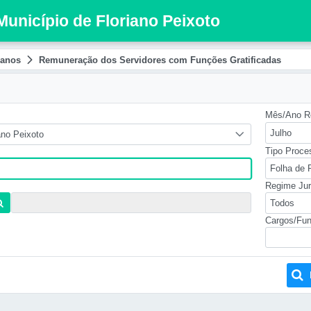
Município de Floriano Peixoto
anos
Remuneração dos Servidores com Funções Gratificadas
Mês/Ano Re
Julho
ano Peixoto
Tipo Proc
Folha de
Regime Jur
Todos
Cargos/Fun