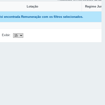
Lotação
Regime Juríd
foi encontrada Remuneração com os filtros selecionados.
Exibir: