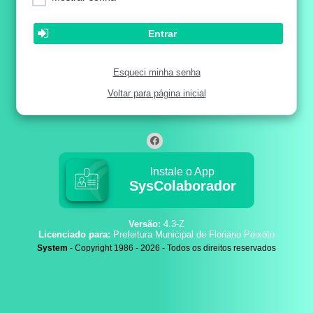
Entrar
Esqueci minha senha
Voltar para página inicial
Instale o App
SysColaborador
Versão:
4.3-Z
Licenciado para:
Prefeitura Municipal de Floriano Peixoto
System
- Copyright 1986 - 2026 - Todos os direitos reservados